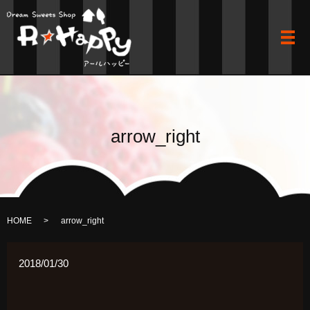
メ
arrow_right
HOME
arrow_right
2018/01/30