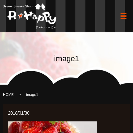
メ
image1
HOME
image1
2018/01/30